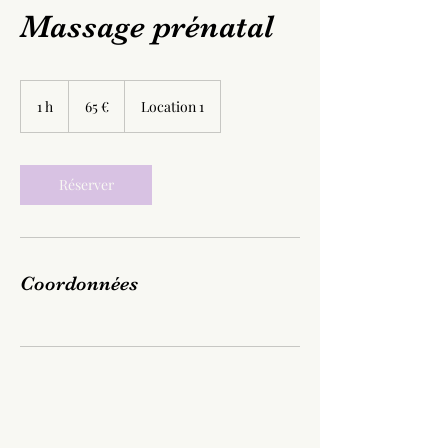
Massage prénatal
65
euros
1 h
1
65 €
Location 1
Réserver
Coordonnées