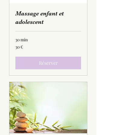
Massage enfant et
adolescent
30 min
30
30 €
euros
Réserver