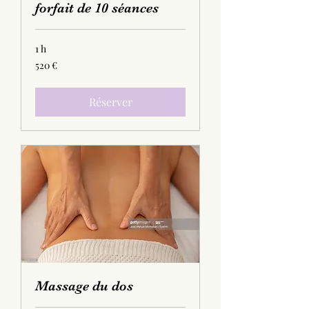
forfait de 10 séances
1 h
520
520 €
euros
Réserver
Massage du dos