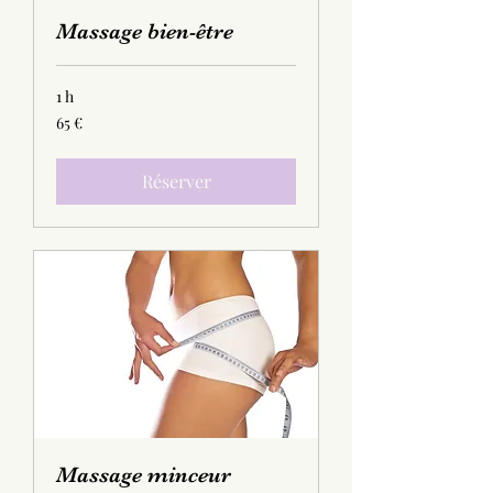
Massage bien-être
1 h
65
65 €
euros
Réserver
Massage minceur